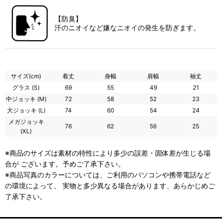
【防臭】
汗のニオイなど嫌なニオイの発生を防ぎます。
サイズ(cm)
着丈
身幅
肩幅
袖丈
グラス (S)
69
55
49
21
中ジョッキ (M)
72
58
52
23
大ジョッキ (L)
74
60
54
24
メガジョッキ
76
62
56
25
(XL)
※商品のサイズは素材の特性により多少の誤差・固体差が生じる場
合が ございます。予めご了承下さい。
※商品写真のカラーについては、ご利用のパソコンや携帯電話など
の環境によって、 実物と多少異なる場合があります、あらかじめご
了承下さい。