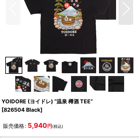
YOIDORE (ヨイドレ) “温泉 樽酒 TEE”
[
826504 Black
]
5,940
販売価格
:
円
(税込)