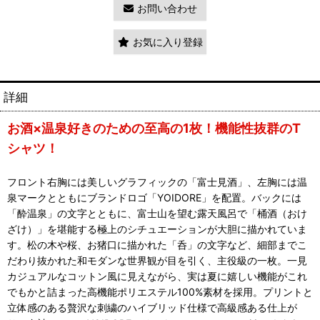
お問い合わせ
お気に入り登録
詳細
お酒×温泉好きのための至高の1枚！機能性抜群のT
シャツ！
フロント右胸には美しいグラフィックの「富士見酒」、左胸には温
泉マークとともにブランドロゴ「YOIDORE」を配置。バックには
「酔温泉」の文字とともに、富士山を望む露天風呂で「桶酒（おけ
ざけ）」を堪能する極上のシチュエーションが大胆に描かれていま
す。松の木や桜、お猪口に描かれた「呑」の文字など、細部までこ
だわり抜かれた和モダンな世界観が目を引く、主役級の一枚。一見
カジュアルなコットン風に見えながら、実は夏に嬉しい機能がこれ
でもかと詰まった高機能ポリエステル100%素材を採用。プリントと
立体感のある贅沢な刺繍のハイブリッド仕様で高級感ある仕上が