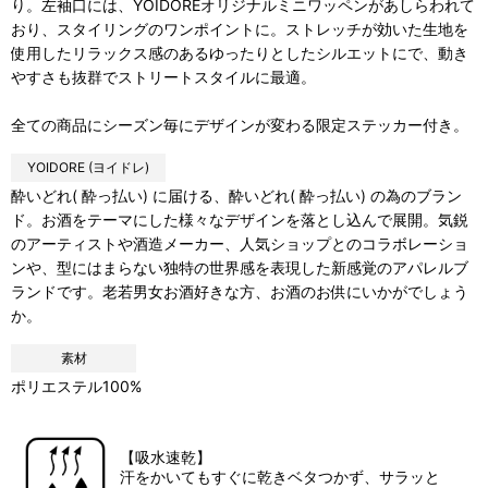
り。左袖口には、YOIDOREオリジナルミニワッペンがあしらわれて
おり、スタイリングのワンポイントに。ストレッチが効いた生地を
使用したリラックス感のあるゆったりとしたシルエットにで、動き
やすさも抜群でストリートスタイルに最適。
全ての商品にシーズン毎にデザインが変わる限定ステッカー付き。
YOIDORE (ヨイドレ)
酔いどれ( 酔っ払い) に届ける、酔いどれ( 酔っ払い) の為のブラン
ド。お酒をテーマにした様々なデザインを落とし込んで展開。気鋭
のアーティストや酒造メーカー、人気ショップとのコラボレーショ
ンや、型にはまらない独特の世界感を表現した新感覚のアパレルブ
ランドです。老若男女お酒好きな方、お酒のお供にいかがでしょう
か。
素材
ポリエステル100%
【吸水速乾】
汗をかいてもすぐに乾きベタつかず、サラッと