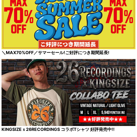
＼MAX70%OFF／サマーセール!ご好評につき期間延長!
KINGSIZEｘ26RECORDINGS コラボTシャツ 好評発売中!!