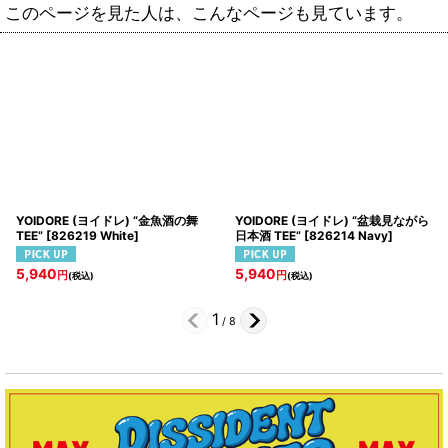
このページを見た人は、こんなページも見ています。
YOIDORE (ヨイドレ) “金魚酒の舞
YOIDORE (ヨイドレ) “盆栽見ながら
TEE”
[
826219 White
]
日本酒 TEE”
[
826214 Navy
]
5,940
5,940
円
円
(税込)
(税込)
1
/
8