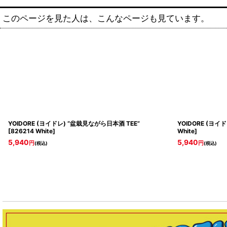
このページを見た人は、こんなページも見ています。
YOIDORE (ヨイドレ) “盆栽見ながら日本酒 TEE”
YOIDORE (ヨイド
[
826214 White
]
White
]
5,940
5,940
円
円
(税込)
(税込)