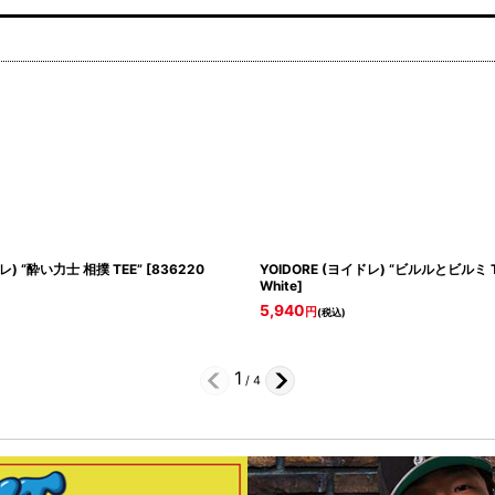
レ) “酔い力士 相撲 TEE”
[
836220
YOIDORE (ヨイドレ) “ビルルとビルミ T
White
]
5,940
円
(税込)
1
/
4