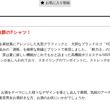
お気に入り登録
抜群のTシャツ！
家紋風にアレンジした丸型グラフィックと、大胆なブランドロゴ「YOI
染みの「酒瓶」を緻密な刺繍とプリントで表現しました。「酔力士」の
、実は夏に嬉しい機能がこれでもかと詰まった高機能ポリエステル100
ッペンがあしらわれており、スタイリングのワンポイントに。ストレッチ
ランド。お酒をテーマにした様々なデザインを落とし込んで展開。気鋭の
老若男女お酒好きな方、お酒のお供にいかがでしょうか。