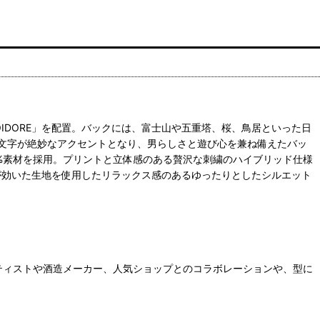
DORE」を配置。バックには、富士山や五重塔、桜、鳥居といった日
文字が絶妙なアクセントとなり、男らしさと遊び心を兼ね備えたバッ
%素材を採用。プリントと立体感のある贅沢な刺繍のハイブリッド仕様
が効いた生地を使用したリラックス感のあるゆったりとしたシルエット
アーティストや酒造メーカー、人気ショップとのコラボレーションや、型に