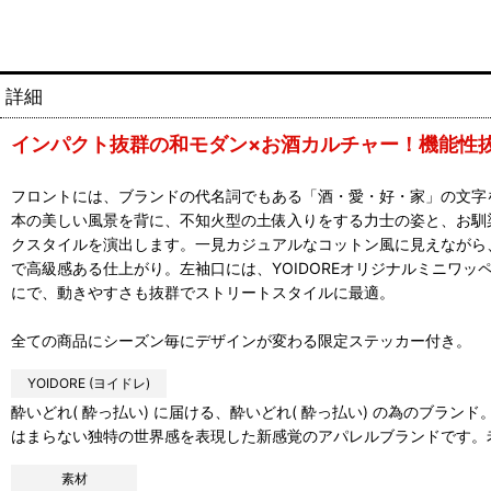
詳細
インパクト抜群の和モダン×お酒カルチャー！機能性
フロントには、ブランドの代名詞でもある「酒・愛・好・家」の文字を
本の美しい風景を背に、不知火型の土俵入りをする力士の姿と、お馴
クスタイルを演出します。一見カジュアルなコットン風に見えながら
で高級感ある仕上がり。左袖口には、YOIDOREオリジナルミニワ
にで、動きやすさも抜群でストリートスタイルに最適。
全ての商品にシーズン毎にデザインが変わる限定ステッカー付き。
YOIDORE (ヨイドレ)
酔いどれ( 酔っ払い) に届ける、酔いどれ( 酔っ払い) の為のブ
はまらない独特の世界感を表現した新感覚のアパレルブランドです。
素材