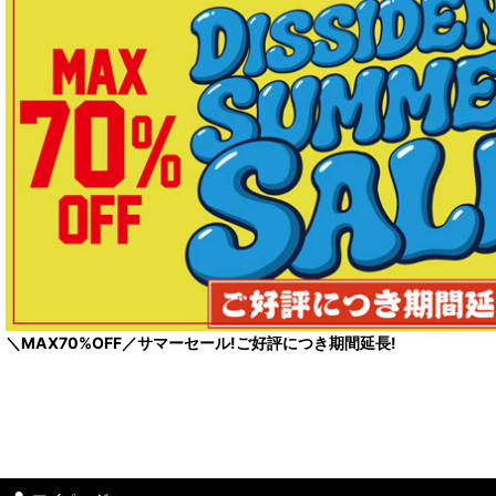
＼MAX70%OFF／サマーセール!ご好評につき期間延長!