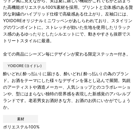
ットン風に見えながら、実は夏に嬉しい機能がこれでもかと詰まっ
た高機能ポリエステル100%素材を採用。プリントと立体感のある贅
沢な刺繍のハイブリッド仕様で高級感ある仕上がり。左袖口には、
YOIDOREオリジナルミニワッペンがあしらわれており、スタイリン
グのワンポイントに。ストレッチが効いた生地を使用したリラック
ス感のあるゆったりとしたシルエットにで、動きやすさも抜群でス
トリートスタイルに最適。
全ての商品にシーズン毎にデザインが変わる限定ステッカー付き。
YOIDORE (ヨイドレ)
酔いどれ( 酔っ払い) に届ける、酔いどれ( 酔っ払い) の為のブラン
ド。お酒をテーマにした様々なデザインを落とし込んで展開。気鋭
のアーティストや酒造メーカー、人気ショップとのコラボレーショ
ンや、型にはまらない独特の世界感を表現した新感覚のアパレルブ
ランドです。老若男女お酒好きな方、お酒のお供にいかがでしょう
か。
素材
ポリエステル100%