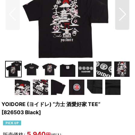
YOIDORE (ヨイドレ) “力士 酒愛好家 TEE”
[
826503 Black
]
5,940
販売価格
:
円
(税込)