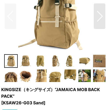
KINGSIZE（キングサイズ）“JAMAICA MOB BACK
PACK”
[
KSAW26-G03 Sand
]