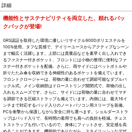
詳細
機能性とサステナビリティを両立した、頼れるバッ
クパックが登場!
GRS認証を取得した環境に優しいリサイクル900Dポリエステルを
100%使用。タフな質感で、デイリーユースからアクティブなシーン
まで幅広く活躍します。上部には貴重品などを素早く出し入れでき
るファスナー付きポケット、フロントには小物の整理に便利なファ
スナー付きポケットを配備。さらに、両サイドにはペットボトルや
折りたたみ傘を収納できる伸縮性のあるポケットを備えています。
フロントクロージャーは、荷物の量に合わせて調節可能なダブルバ
ックル式。メイン収納部はドローストリング開閉式で、荷物の出し
入れもスムーズです。さらに、サイドには荷物の量に合わせてマチ
を調節できる圧縮ストラップも備えています。内側には、最大16イ
ンチまで対応するパッド入りのノートパソコン用スリーブを装備。
PCを衝撃から保護しながら安全に持ち運べます。ショルダーストラ
ップはパッド入りで、長時間の着用でも肩への負担を軽減。チェス
トストラップも付いているので、身体にフィットさせ、安定感を高
めることができます。機能的でありながら、スタイリッシュなデザ