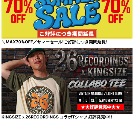
＼MAX70%OFF／サマーセール!ご好評につき期間延長!
KINGSIZEｘ26RECORDINGS コラボTシャツ 好評発売中!!