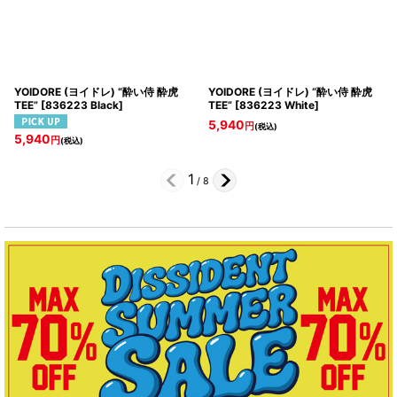
YOIDORE (ヨイドレ) “酔い侍 酔虎
YOIDORE (ヨイドレ) “酔い侍 酔虎
TEE”
[
836223 Black
]
TEE”
[
836223 White
]
5,940
円
(税込)
5,940
円
(税込)
1
/
8