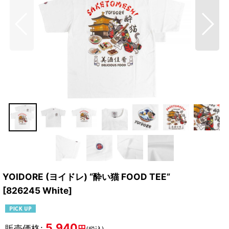
YOIDORE (ヨイドレ) “酔い猫 FOOD TEE”
[
826245 White
]
5,940
販売価格
:
円
(税込)