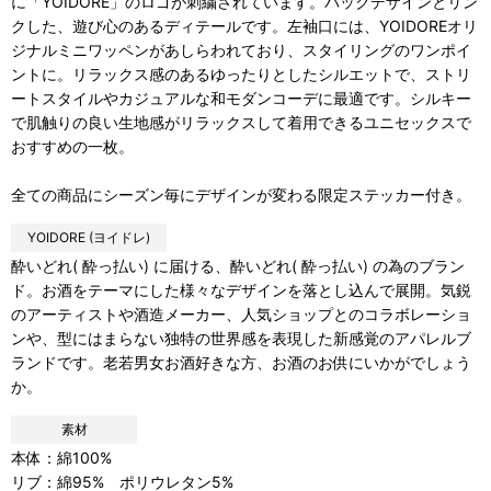
に「YOIDORE」のロゴが刺繍されています。バックデザインとリン
クした、遊び心のあるディテールです。左袖口には、YOIDOREオリ
ジナルミニワッペンがあしらわれており、スタイリングのワンポイ
ントに。リラックス感のあるゆったりとしたシルエットで、ストリ
ートスタイルやカジュアルな和モダンコーデに最適です。シルキー
で肌触りの良い生地感がリラックスして着用できるユニセックスで
おすすめの一枚。
全ての商品にシーズン毎にデザインが変わる限定ステッカー付き。
YOIDORE (ヨイドレ)
酔いどれ( 酔っ払い) に届ける、酔いどれ( 酔っ払い) の為のブラン
ド。お酒をテーマにした様々なデザインを落とし込んで展開。気鋭
のアーティストや酒造メーカー、人気ショップとのコラボレーショ
ンや、型にはまらない独特の世界感を表現した新感覚のアパレルブ
ランドです。老若男女お酒好きな方、お酒のお供にいかがでしょう
か。
素材
本体：綿100%
リブ：綿95% ポリウレタン5%