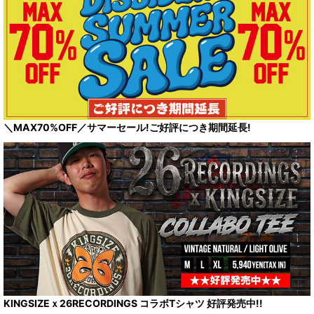
＼MAX70%OFF／サマーセール!ご好評につき期間延長!
KINGSIZEｘ26RECORDINGS コラボTシャツ 好評発売中!!