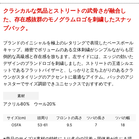
クラシカルな気品とストリートの武骨さが融合し
た、存在感抜群のモノグラムロゴを刺繍したスナッ
プバック。
ブランドのイニシャルを極上のレタリングで表現したベースボール
キャップ。緻密でボリュームのある立体刺繍がシンプルながらも圧
倒的な高級感と存在感を放ちます。左サイドには、エッジの効いた
デザインのブランドロゴを刺繍しました。ストリートの王道シルエ
ットであるフラットバイザーと、しっかりと立ち上がりのあるクラ
ウンがスタイリングのアクセントに最適なアイテム。バックのアジ
ャスターでサイズ調節できユニセックスでおすすめです。
素材
アクリル80% ウール20%
サイズ(cm)
頭周り
フロントの高さ
ツバの長さ
ツバの幅
OSFA
53-61
9.5
7
18
※商品のサイズは素材の特性により多少の誤差・固体差が生じる場