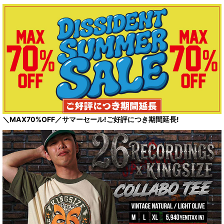
＼MAX70%OFF／サマーセール!ご好評につき期間延長!