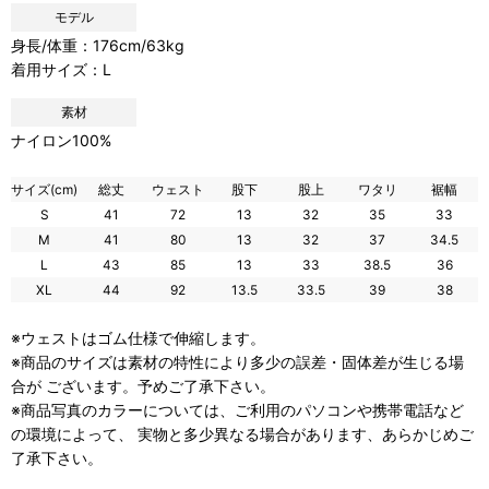
モデル
身長/体重：176cm/63kg
着用サイズ：L
素材
ナイロン100%
サイズ(cm)
総丈
ウェスト
股下
股上
ワタリ
裾幅
S
41
72
13
32
35
33
M
41
80
13
32
37
34.5
L
43
85
13
33
38.5
36
XL
44
92
13.5
33.5
39
38
※ウェストはゴム仕様で伸縮します。
※商品のサイズは素材の特性により多少の誤差・固体差が生じる場
合が ございます。予めご了承下さい。
※商品写真のカラーについては、ご利用のパソコンや携帯電話など
の環境によって、 実物と多少異なる場合があります、あらかじめご
了承下さい。