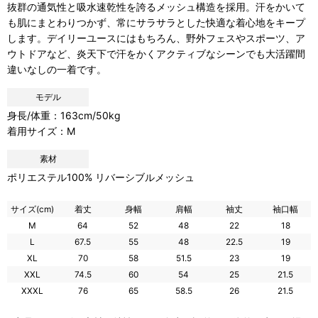
抜群の通気性と吸水速乾性を誇るメッシュ構造を採用。汗をかいて
も肌にまとわりつかず、常にサラサラとした快適な着心地をキープ
します。デイリーユースにはもちろん、野外フェスやスポーツ、ア
ウトドアなど、炎天下で汗をかくアクティブなシーンでも大活躍間
違いなしの一着です。
モデル
身長/体重：163cm/50kg
着用サイズ：M
素材
ポリエステル100% リバーシブルメッシュ
サイズ(cm)
着丈
身幅
肩幅
袖丈
袖口幅
M
64
52
48
22
18
L
67.5
55
48
22.5
19
XL
70
58
51.5
23
19
XXL
74.5
60
54
25
21.5
XXXL
76
65
58.5
26
21.5