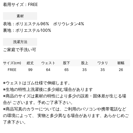
着用サイズ：FREE
素材
表地：ポリエステル96% ポリウレタン4%
裏地：ポリエステル100%
洗濯方法
ご家庭で手洗い可
サイズ(cm)
総丈
ウェスト
股下
股上
ワタリ
裾幅
FREE
99
64
65
35
35
26
※ウェストはゴム仕様で伸縮します。
※生地の特性上洗濯後に多少縮む場合があります
※商品のサイズは素材の特性により多少の誤差・固体差が生じる場
合が ございます。予めご了承下さい。
※商品写真のカラーについては、ご利用のパソコンや携帯電話など
の環境によって、 実物と多少異なる場合があります、あらかじめご
了承下さい。