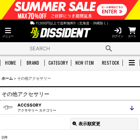
11,000円以上で送料無料!!（北海道・沖縄除く）
メニュー
ログイン
カート
HOME
BRAND
CATEGORY
NEW ITEM
RESTOCK
ホーム
>
その他アクセサリー
その他アクセサリー
ACCSSORY
アクササリー カテゴリー
アクセサリー 全アイテム
ネックレス
表示順変更
閉じる
ブレスレット
リング
0
件