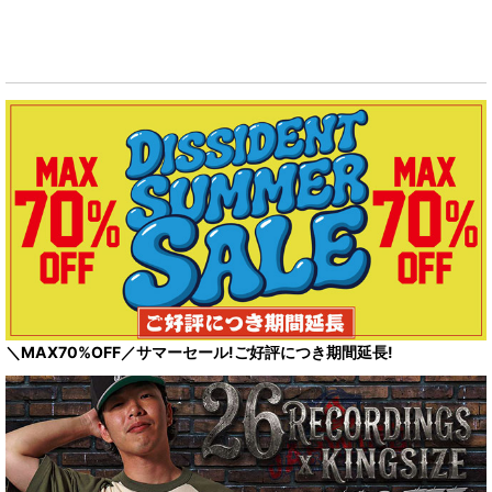
表示数
:
その他アクセサリー
並び順
:
絞り込む
＼MAX70%OFF／サマーセール!ご好評につき期間延長!