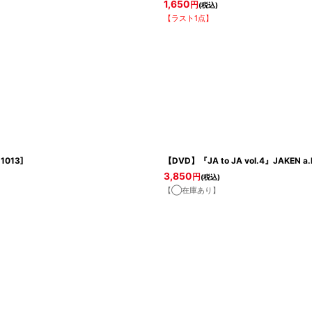
1,650
円
(税込)
【ラスト1点】
1013
]
【DVD】『JA to JA vol.4』JAKEN a.
3,850
円
(税込)
【◯在庫あり】