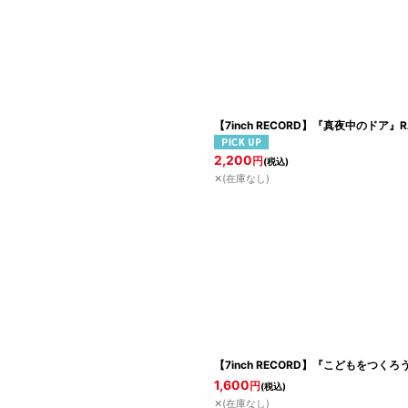
【7inch RECORD】『真夜中のドア』RAN f
2,200
円
(税込)
✕(在庫なし)
【7inch RECORD】『こどもをつくろう / M
1,600
円
(税込)
✕(在庫なし)