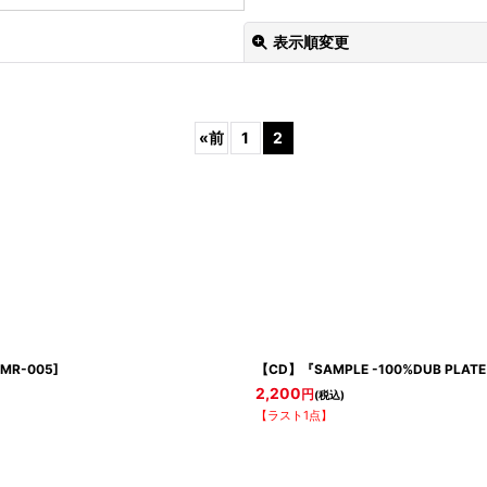
表示順変更
«
前
1
2
絞り込む
MR-005
]
【CD】『SAMPLE -100%DUB PLATE M
2,200
円
(税込)
【ラスト1点】