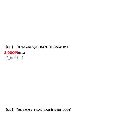
【CD】『B the change』BANJI
[
BOMW-01
]
3,080
円
(税込)
【◯在庫あり】
【CD】『Re:Start』 HEAD BAD
[
HDBD-0001
]