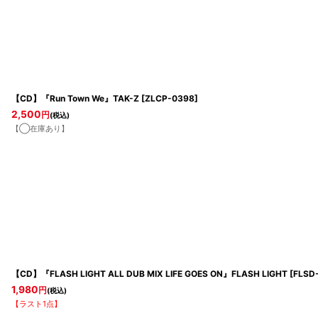
【CD】『Run Town We』TAK-Z
[
ZLCP-0398
]
2,500
円
(税込)
【◯在庫あり】
【CD】『FLASH LIGHT ALL DUB MIX LIFE GOES ON』FLASH LIGHT
[
FLSD
1,980
円
(税込)
【ラスト1点】