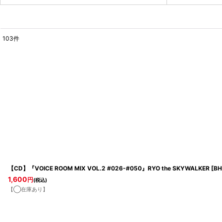
103
件
表示数
:
並び順
:
【CD】『VOICE ROOM MIX VOL.2 #026-#050』RYO the SKYWALKER
[
BH
1,600
円
(税込)
【◯在庫あり】