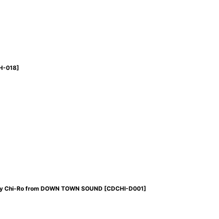
H-018
]
y Chi-Ro from DOWN TOWN SOUND
[
CDCHI-D001
]