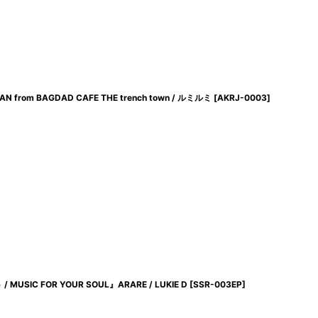
rom BAGDAD CAFE THE trench town / ルミルミ
[
AKRJ-0003
]
USIC FOR YOUR SOUL』ARARE / LUKIE D
[
SSR-003EP
]