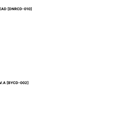
EAD
[
DNRCD-010
]
V.A
[
BYCD-002
]