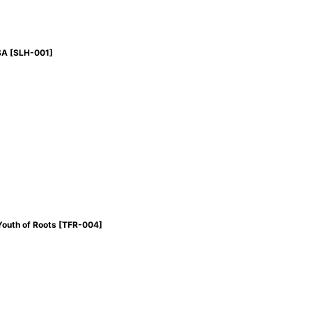
SA
[
SLH-001
]
uth of Roots
[
TFR-004
]