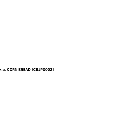
k.a. CORN BREAD
[
CBJP0002
]