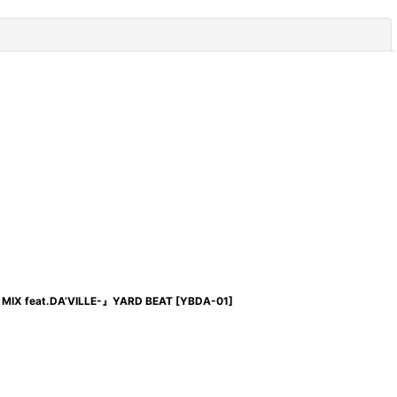
閉じる
IX feat.DA’VILLE-』YARD BEAT
[
YBDA-01
]