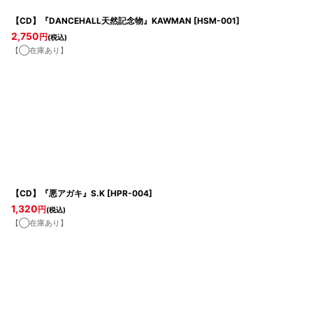
【CD】『DANCEHALL天然記念物』KAWMAN
[
HSM-001
]
2,750
円
(税込)
【◯在庫あり】
【CD】『悪アガキ』S.K
[
HPR-004
]
1,320
円
(税込)
【◯在庫あり】