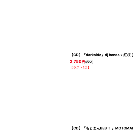
【CD】『darkside』dj honda x 紅桜
[
2,750
円
(税込)
【ラスト1点】
【CD】『もとまんBEST!!』MOTOMA