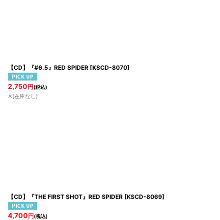
【CD】『#6.5』RED SPIDER
[
KSCD-8070
]
2,750
円
(税込)
✕(在庫なし)
【CD】『THE FIRST SHOT』RED SPIDER
[
KSCD-8069
]
4,700
円
(税込)