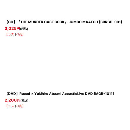
【CD】『THE MURDER CASE BOOK』 JUMBO MAATCH
[
BBRCD-001
]
3,025
円
(税込)
【ラスト1点】
【DVD】Rueed × Yukihiro Atsumi AcousticLive DVD
[
MGR-1011
]
2,200
円
(税込)
【ラスト1点】