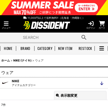
11,000円以上で送料無料!!（北海道・沖縄除く）
メニュー
ログイン
カート
HOME
BRAND
CATEGORY
NEW ITEM
RESTOCK
ホーム
>
NIKE (ナイキ)
>
ウェア
ウェア
NIKE
アイテムカテゴリー
全アイテムを見る
キックス
表示順変更
閉じる
レディース
ウェア
7
件