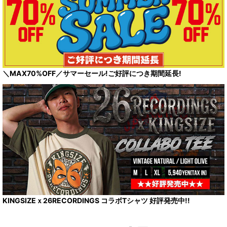
＼MAX70%OFF／サマーセール!ご好評につき期間延長!
KINGSIZEｘ26RECORDINGS コラボTシャツ 好評発売中!!