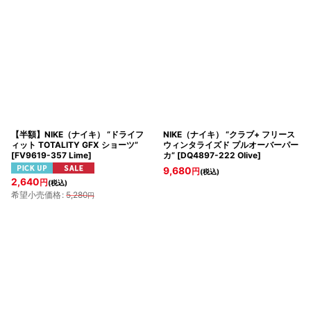
表示数
:
グッズ&アクセサリー
セールアイテム
並び順
:
絞り込む
【半額】NIKE（ナイキ） “ドライフ
NIKE（ナイキ） “クラブ+ フリース
ィット TOTALITY GFX ショーツ”
ウィンタライズド プルオーバーパー
[
FV9619-357 Lime
]
カ”
[
DQ4897-222 Olive
]
9,680
円
(税込)
2,640
円
(税込)
希望小売価格
:
5,280
円