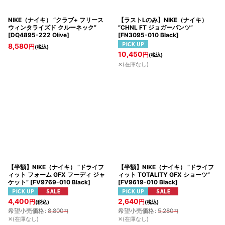
NIKE（ナイキ） “クラブ+ フリース
【ラストLのみ】NIKE（ナイキ）
ウィンタライズド クルーネック”
“CHNL FT ジョガーパンツ”
[
DQ4895-222 Olive
]
[
FN3095-010 Black
]
8,580
円
(税込)
10,450
円
(税込)
✕(在庫なし)
【半額】NIKE（ナイキ） “ドライフ
【半額】NIKE（ナイキ） “ドライフ
ィット フォーム GFX フーディ ジャ
ィット TOTALITY GFX ショーツ”
ケット”
[
FV9769-010 Black
]
[
FV9619-010 Black
]
4,400
2,640
円
円
(税込)
(税込)
希望小売価格
:
8,800
希望小売価格
:
5,280
円
円
✕(在庫なし)
✕(在庫なし)