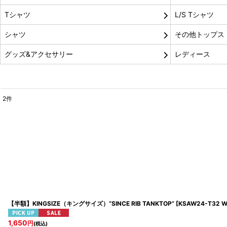
Tシャツ
L/S Tシャツ
シャツ
その他トップス
グッズ&アクセサリー
レディース
2
件
表示数
:
並び順
:
【半額】KINGSIZE（キングサイズ）“SINCE RIB TANKTOP”
[
KSAW24-T32 W
1,650
円
(税込)