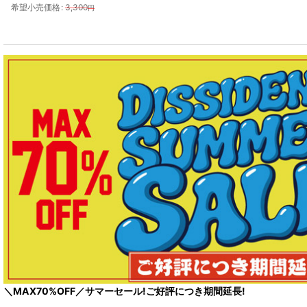
希望小売価格
:
3,300
円
＼MAX70%OFF／サマーセール!ご好評につき期間延長!