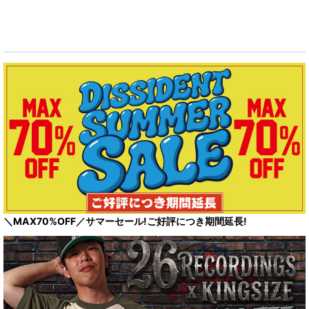
表示数
:
パンツ
グッズ&アクセサリー
キッズ
レディース
並び順
:
セールアイテム
絞り込む
＼MAX70%OFF／サマーセール!ご好評につき期間延長!