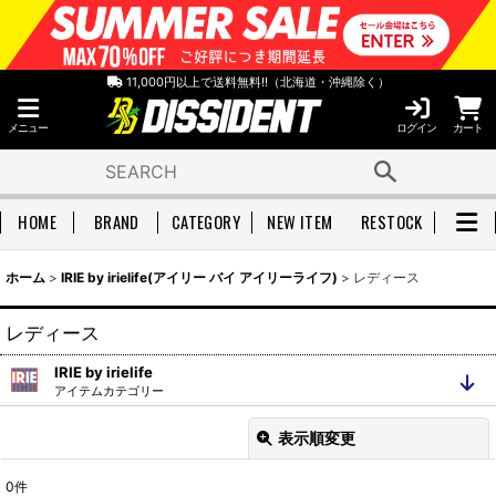
11,000円以上で送料無料!!（北海道・沖縄除く）
メニュー
ログイン
カート
HOME
BRAND
CATEGORY
NEW ITEM
RESTOCK
ホーム
>
IRIE by irielife(アイリー バイ アイリーライフ)
>
レディース
レディース
IRIE by irielife
アイテムカテゴリー
全アイテムを見る
ヘッドウェア
表示順変更
閉じる
トップス
ジャケット/アウター
0
件