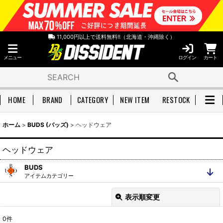
11,000円以上で送料無料!!（北海道・沖縄除く）
メニュー
ログイン
カート
HOME
BRAND
CATEGORY
NEW ITEM
RESTOCK
ホーム
>
BUDS (バッズ)
>
ヘッドウェア
ヘッドウェア
BUDS
アイテムカテゴリー
全アイテムを見る
ヘッドウェア
表示順変更
閉じる
Tシャツ
L/S Tシャツ
0
件