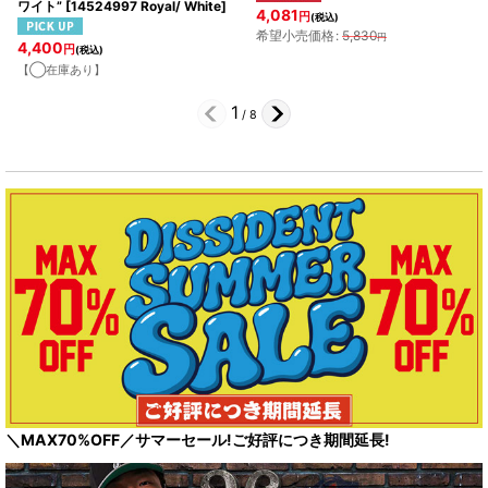
ワイト”
[
14524997 Royal/ White
]
4,081
円
(税込)
希望小売価格
:
5,830
円
4,400
円
(税込)
【◯在庫あり】
1
/
8
＼MAX70%OFF／サマーセール!ご好評につき期間延長!