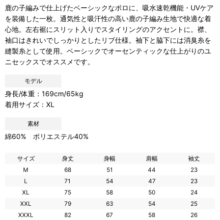
鹿の子編みで仕上げたベーシックなポロに、吸水速乾機能・UVケア
を装備した一枚。通気性と吸汗性の高い鹿の子編み生地で快適な着
心地。左右裾にスリット入りでスタイリングのアクセントに。襟、
袖口はきれいでしっかりとしたリブ仕様。袖下と脇下には消臭糸を
縫製糸として使用。ベーシックでオーセンティックな仕上がりのユ
ニセックスでオススメです。
モデル
身長/体重：169cm/65kg
着用サイズ：XL
素材
綿60% ポリエステル40%
サイズ
身丈
身幅
肩幅
袖丈
M
68
51
44
23
L
71
54
47
23
XL
75
58
50
24
XXL
79
63
54
25
XXXL
82
67
58
26