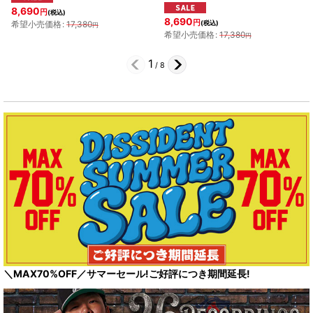
8,690
円
(税込)
8,690
円
希望小売価格
:
17,380
(税込)
円
希望小売価格
:
17,380
円
1
/
8
＼MAX70%OFF／サマーセール!ご好評につき期間延長!