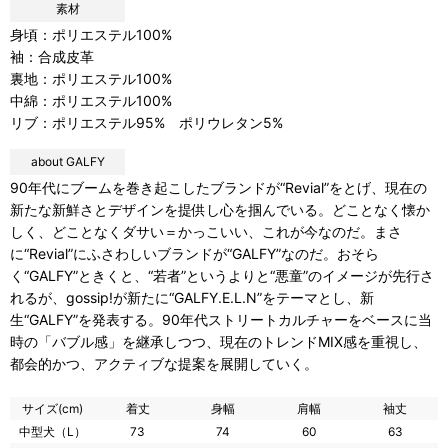
素材
身頃：ポリエステル100%
袖：合成皮革
裏地：ポリエステル100%
中綿：ポリエステル100%
リブ：ポリエステル95% ポリウレタン5%
about GALFY
90年代にブームを巻き起こしたブランドが“Revial”をとげ、現在の
新たな新鮮さとデザインを提供し心を掴んでいる。どことなく懐か
しく、どことなくダサい＝かっこいい、これが今なのだ。まさ
に“Revial”にふさわしいブランドが“GALFY”なのだ。おそら
く“GALFY”ときくと、“若者”というよりと“悪童”のイメージが先行さ
れるが、gossip!が新たに“GALFY.E.L.N”をテーマとし、新
生“GALFY”を発表する。90年代ストリートカルチャーをベースに当
時の「バブル感」を継承しつつ、現在のトレンドMIX感を重視し、
都会的かつ、アクティブな提案を展開していく。
サイズ(cm)
着丈
身幅
肩幅
袖丈
中型犬（L）
73
74
60
63