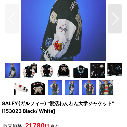
GALFY(ガルフィー) “復活わんわん大学ジャケット”
[
153023 Black/ White
]
21,780
販売価格
:
円
(税込)