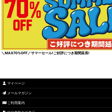
＼MAX70%OFF／サマーセール!ご好評につき期間延長!
マイページ
メールマガジン
ご利用案内