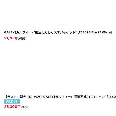
GALFY(ガルフィー) “復活わんわん大学ジャケット”
[
153023 Black/ White
]
21,780
円
(税込)
【ラスト中型犬（L）のみ】GALFY(ガルフィー) “我流不威(イヌ)ジャン”
[
1440
25,300
円
(税込)