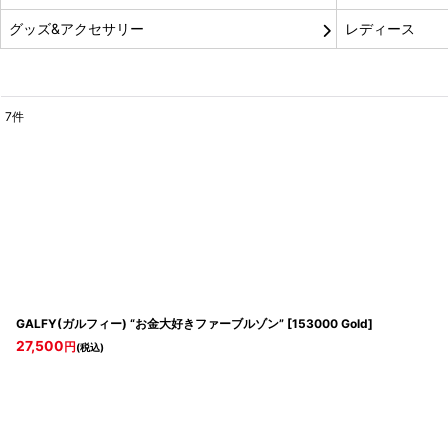
グッズ&アクセサリー
レディース
7
件
表示数
:
並び順
:
GALFY(ガルフィー) “お金大好きファーブルゾン”
[
153000 Gold
]
27,500
円
(税込)