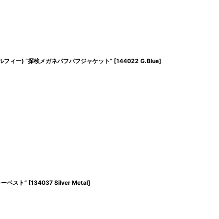
ルフィー) “探検メガネパフパフジャケット”
[
144022 G.Blue
]
キーベスト”
[
134037 Silver Metal
]