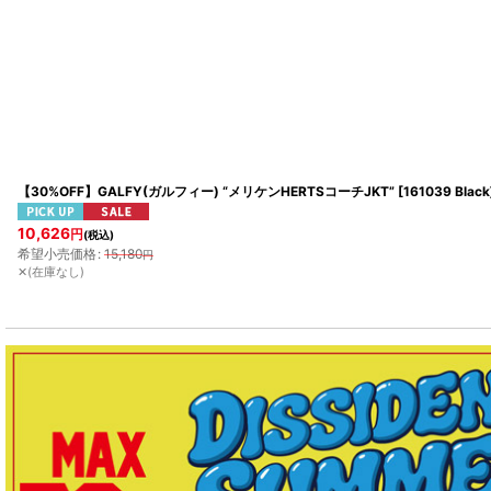
【30%OFF】GALFY(ガルフィー) “メリケンHERTSコーチJKT”
[
161039 Black
10,626
円
(税込)
希望小売価格
:
15,180
円
✕(在庫なし)