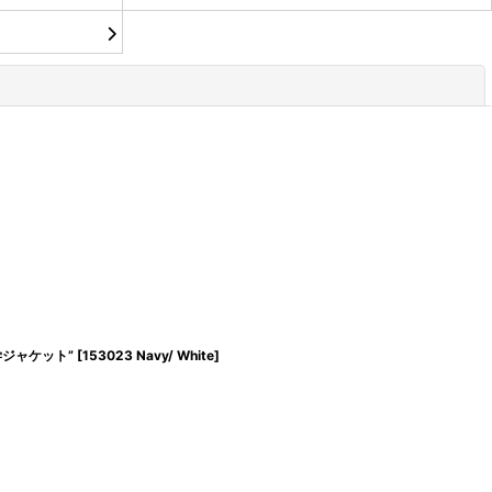
閉じる
学ジャケット”
[
153023 Navy/ White
]