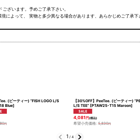
 ございます。予めご了承下さい。
環境によって、 実物と多少異なる場合があります、あらかじめご了承下
e. (ピーティー) “FISH LOGO L/S
【30%OFF】PeeTee. (ピーティー) “PE
8 Blue
]
L/S TEE”
[
PTAW25-T15 Maroon
]
4,081
円
(税込)
80
希望小売価格
:
5,830
円
円
1
/
4