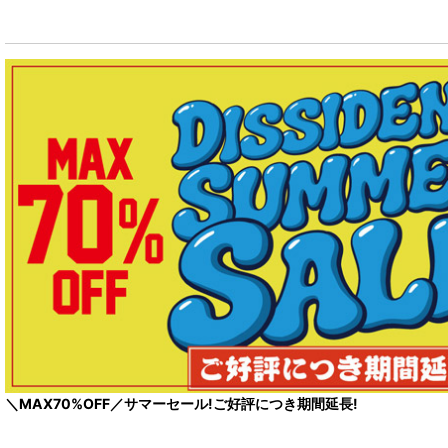
＼MAX70%OFF／サマーセール!ご好評につき期間延長!