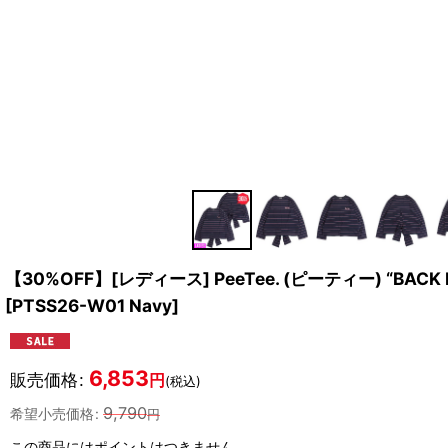
【30%OFF】[レディース] PeeTee. (ピーティー) “BACK DE
[
PTSS26-W01 Navy
]
6,853
販売価格
:
円
(税込)
9,790
希望小売価格
:
円
この商品にはポイントはつきません。