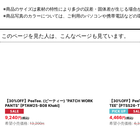
※商品のサイズは素材の特性により多少の誤差・固体差が生じる場合が
※商品写真のカラーについては、ご利用のパソコンや携帯電話などの
このページを見た人は、こんなページも見ています。
【30%OFF】PeeTee. (ピーティー) “PATCH WORK
【30%OFF】PeeTe
PANTS”
[
PTAW25-B08 Khaki
]
TEE”
[
PTSS26-T1
9,240
4,466
円
円
(税込)
(税込)
希望小売価格
:
13,200
希望小売価格
:
6,3
円