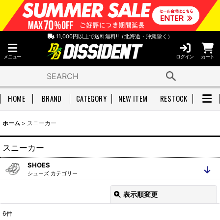
11,000円以上で送料無料!!（北海道・沖縄除く）
メニュー
ログイン
カート
HOME
BRAND
CATEGORY
NEW ITEM
RESTOCK
ホーム
>
スニーカー
スニーカー
SHOES
シューズ カテゴリー
シューズ 全アイテム
スニーカー
表示順変更
閉じる
ブーツ
サンダル
6
件