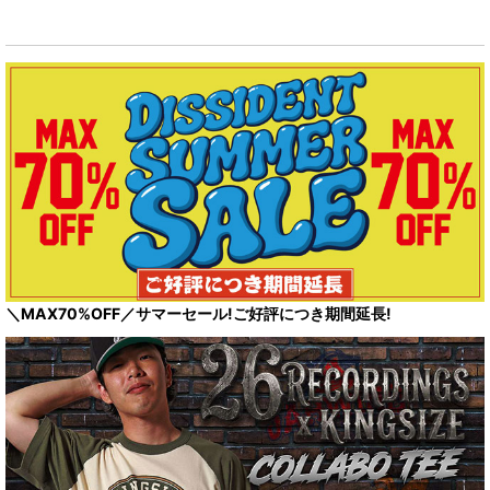
＼MAX70%OFF／サマーセール!ご好評につき期間延長!