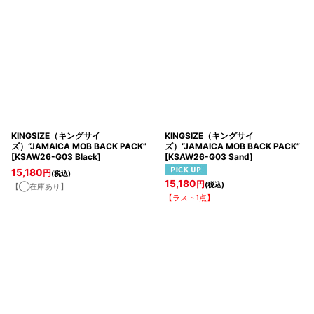
表示数
:
ポーチ
ダッフルバッグ
キャリーケース
その他バッグ
並び順
:
絞り込む
KINGSIZE（キングサイ
KINGSIZE（キングサイ
ズ）“JAMAICA MOB BACK PACK”
ズ）“JAMAICA MOB BACK PACK”
[
KSAW26-G03 Black
]
[
KSAW26-G03 Sand
]
15,180
円
(税込)
15,180
円
(税込)
【◯在庫あり】
【ラスト1点】