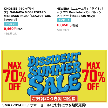
KINGSIZE（キングサイ
NEWERA（ニューエラ） “ライトパ
ズ）“JAMAICA MOB LEOPARD
ック 27L Pendleton ペンドルトン
MINI BACK PACK”
[
KSAW26-G05
ネイビー”
[
14683736 Navy
]
Leopard
]
10,450
円
(税込)
9,460
円
(税込)
✕(在庫なし)
✕(在庫なし)
＼MAX70%OFF／サマーセール!ご好評につき期間延長!