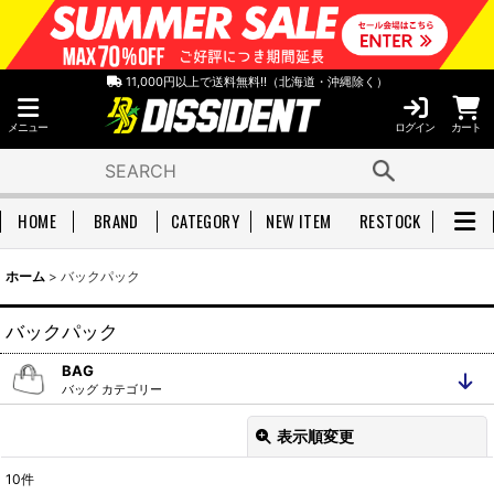
11,000円以上で送料無料!!（北海道・沖縄除く）
メニュー
ログイン
カート
HOME
BRAND
CATEGORY
NEW ITEM
RESTOCK
ホーム
>
バックパック
バックパック
BAG
バッグ カテゴリー
バッグ 全アイテム
バックパック
表示順変更
閉じる
ショルダーバッグ
トートバッグ
10
件