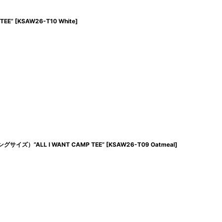
TEE”
[
KSAW26-T10 White
]
グサイズ）“ALL I WANT CAMP TEE”
[
KSAW26-T09 Oatmeal
]