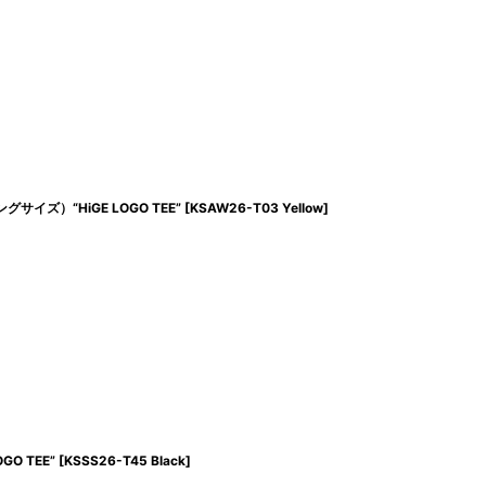
ングサイズ）“HiGE LOGO TEE”
[
KSAW26-T03 Yellow
]
GO TEE”
[
KSSS26-T45 Black
]