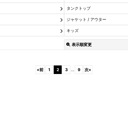
タンクトップ
ジャケット / アウター
キッズ
表示順変更
«
前
1
2
3
...
9
次
»
絞り込む