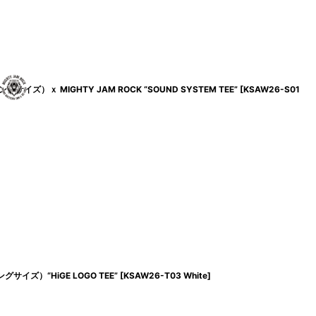
ングサイズ）ｘ MIGHTY JAM ROCK “SOUND SYSTEM TEE”
[
KSAW26-S01
ングサイズ）“HiGE LOGO TEE”
[
KSAW26-T03 White
]