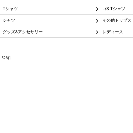
Tシャツ
L/S Tシャツ
シャツ
その他トップス
グッズ&アクセサリー
レディース
528
件
サブカテゴリ
:
表示数
:
並び順
: