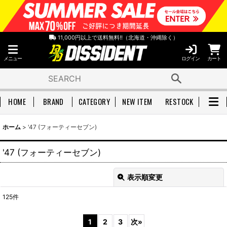
11,000円以上で送料無料!!（北海道・沖縄除く）
メニュー
ログイン
カート
HOME
BRAND
CATEGORY
NEW ITEM
RESTOCK
ホーム
>
'47 (フォーティーセブン)
'47 (フォーティーセブン)
表示順変更
閉じる
125
件
表示数
:
1
2
3
次
»