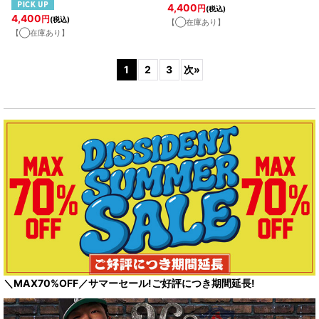
4,400
円
(税込)
4,400
円
(税込)
【◯在庫あり】
【◯在庫あり】
1
2
3
次
»
＼MAX70%OFF／サマーセール!ご好評につき期間延長!